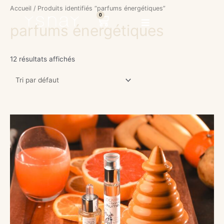
Aller
Accueil
/ Produits identifiés “parfums énergétiques”
au
0
Panier
parfums énergétiques
contenu
12 résultats affichés