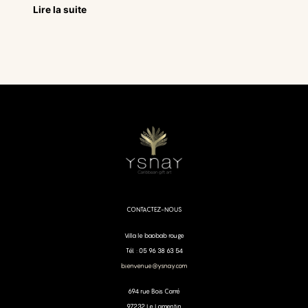
Lire la suite
CONTACTEZ-NOUS
Villa le baobab rouge
Tél. : 05 96 38 63 54
bienvenue@ysnay.com
694 rue Bois Carré
97232 Le Lamentin