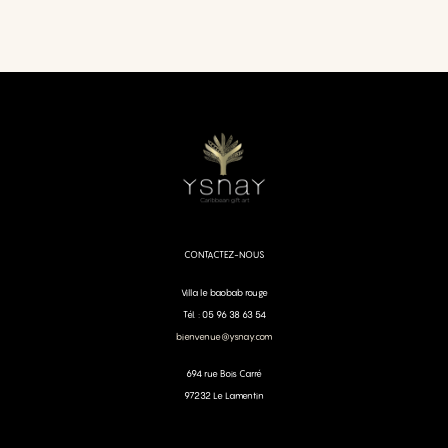
CONTACTEZ-NOUS
Villa le baobab rouge
Tél. : 05 96 38 63 54
bienvenue@ysnay.com
694 rue Bois Carré
97232 Le Lamentin