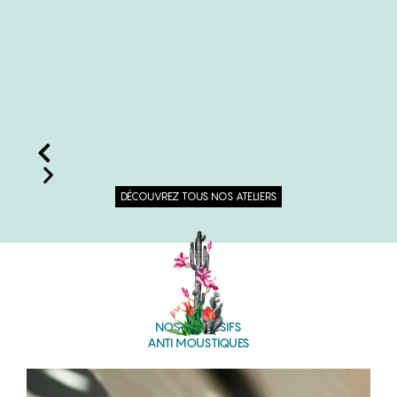
BOUGIES PARFUMÉES D’ICI
au
Composée de 70% d’ingrédients locaux
DÉCOUVREZ TOUS NOS ATELIERS
NOS RÉPULSIFS
ANTI MOUSTIQUES