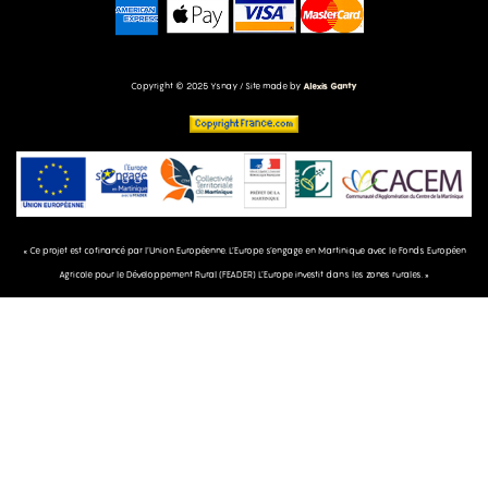
Copyright © 2025 Ysnay / Site made by
Alexis Ganty
« Ce projet est cofinancé par l’Union Européenne. L’Europe s’engage en Martinique avec le Fonds Européen
Agricole pour le Développement Rural (FEADER) L’Europe investit dans les zones rurales. »