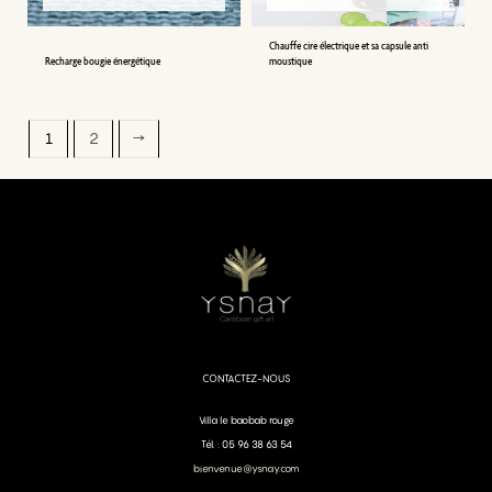
Chauffe cire électrique et sa capsule anti
Recharge bougie énergétique
moustique
1
2
→
CONTACTEZ-NOUS
Villa le baobab rouge
Tél. : 05 96 38 63 54
bienvenue@ysnay.com