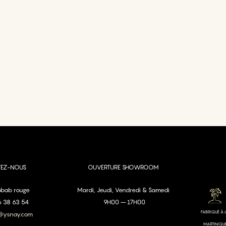
TEZ-NOUS
OUVERTURE SHOWROOM
aobab rouge
Mardi, Jeudi, Vendredi & Samedi
96 38 63 54
9H00 – 17H00
FABRIQUÉ À 
@ysnay.com
MARTINIQU