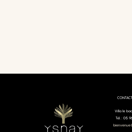
CONTAC
Villa le b
Tél. : 05 
bienvenue