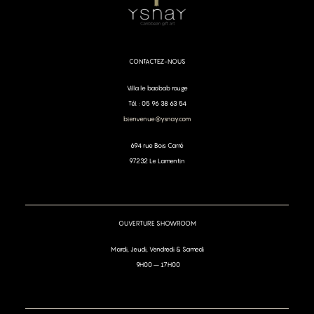
CONTACTEZ-NOUS
Villa le baobab rouge
Tél. : 05 96 38 63 54
bienvenue@ysnay.com
694 rue Bois Carré
97232 Le Lamentin
OUVERTURE SHOWROOM
Mardi, Jeudi, Vendredi & Samedi
9H00 – 17H00