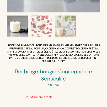
BÂTONS DE FUMIGATION
,
BOUGIE DE MASSAGE
,
BOUGIES ÉNERGÉTIQUES
,
BOUGIES
PARFUMÉES
,
CADEAU POUR LUI
,
CADEAUX YSNAY
,
COFFRETS CADEAUX PRÊTS À
OFFRIR
,
CONCENTRÉS D'HUILES ÉNERGÉTIQUES
,
DIFFUSEURS DE PARFUM
,
HUILES
PARFUMÉES
,
LE BONHEUR A UNE ODEUR
,
MINI BOUGIES ENERGETIQUES
,
OPTIONS
,
PARFUMS ÉNERGETIQUES
,
RECHARGE BOUGIES ÉNERGÉTIQUES
,
RÉPULSIF ANTI
MOUSTIQUES
,
YSNAY
Recharge bougie Concentré de
Sensualité
19.50
€
Rupture de stock