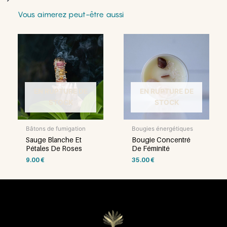
Vous aimerez peut-être aussi
EN RUPTURE DE
EN RUPTURE DE
STOCK
STOCK
Bâtons de fumigation
Bougies énergétiques
Sauge Blanche Et
Bougie Concentré
Pétales De Roses
De Féminité
9.00
€
35.00
€