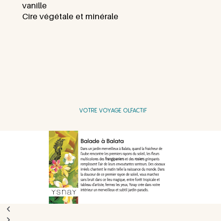
vanille
Cire végétale et minérale
VOTRE VOYAGE OLFACTIF
Diapositive
Diapositive
précédente
suivante