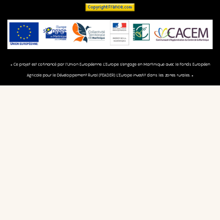
« Ce projet est cofinancé par l’Union Européenne. L’Europe s’engage en Martinique avec le Fonds Européen
Agricole pour le Développement Rural (FEADER) L’Europe investit dans les zones rurales. »