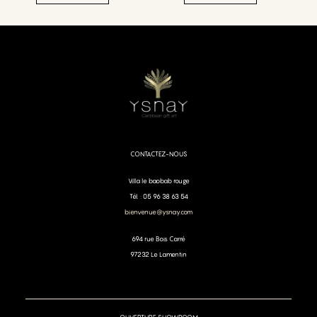
CONTACTEZ-NOUS
Villa le baobab rouge
Tél. : 05 96 38 63 54
bienvenue@ysnay.com
694 rue Bois Carré
97232 Le Lamentin