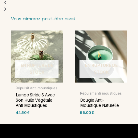
Vous aimerez peut-être aussi
EN RUPTURE DE
EN RUPTURE DE
STOCK
STOCK
Répulsif anti moustiques
Répulsif anti moustiques
Lampe Striée S Avec
Son Huile Végétale
Bougie Anti-
Anti Moustiques
Moustique Naturelle
44.50
€
56.00
€