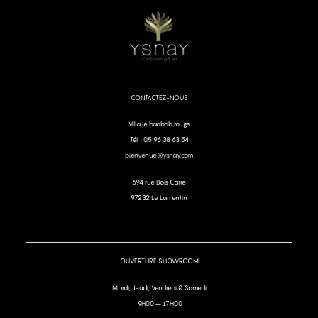
CONTACTEZ-NOUS
Villa le baobab rouge
Tél. : 05 96 38 63 54
bienvenue@ysnay.com
694 rue Bois Carré
97232 Le Lamentin
OUVERTURE SHOWROOM
Mardi, Jeudi, Vendredi & Samedi
9H00 – 17H00