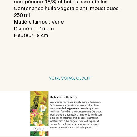
européenne 98/8) et huiles essentielles
Contenance huile végétale anti moustiques :
250
ml
Matière lampe :
Verre
Diamètre : 15
cm
Hauteur : 9 cm
VOTRE VOYAGE OLFACTIF
Diapositive
Diapositive
précédente
suivante