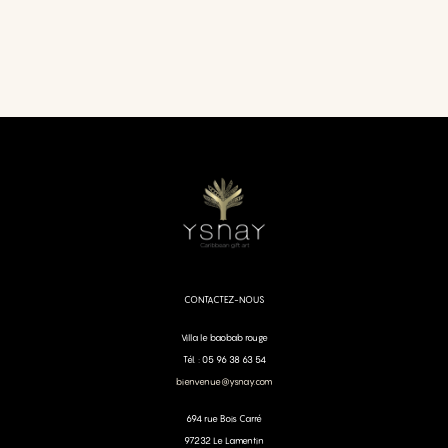
CONTACTEZ-NOUS
Villa le baobab rouge
Tél. : 05 96 38 63 54
bienvenue@ysnay.com
694 rue Bois Carré
97232 Le Lamentin