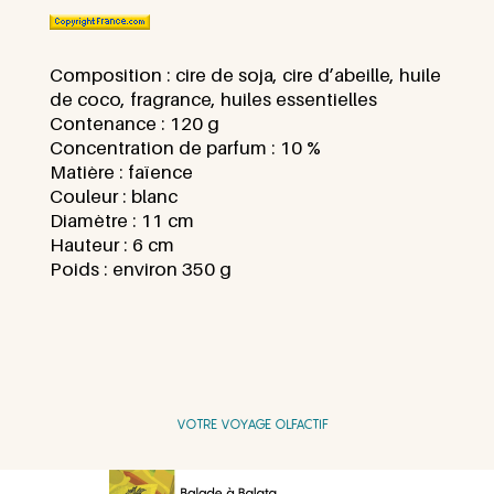
Composition :
cire de soja, cire d’abeille, huile
de coco, fragrance, huiles essentielles
Contenance : 12
0 g
Concentration de parfum :
10 %
Matière :
faïence
Couleur :
blanc
Diamètre :
11 cm
Hauteur :
6 cm
Poids :
environ 350 g
VOTRE VOYAGE OLFACTIF
Diapositive
Diapositive