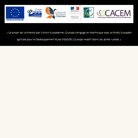
« Ce projet est cofinancé par l’Union Européenne. L’Europe s’engage en Martinique avec le Fonds Européen
Agricole pour le Développement Rural (FEADER) L’Europe investit dans les zones rurales. »