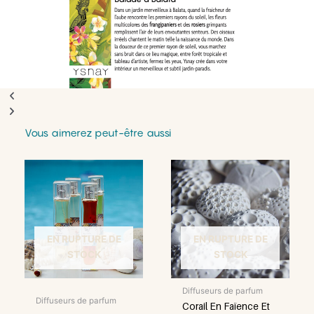
précédente
suivante
Vous aimerez peut-être aussi
Ce
Ce
produit
produit
a
a
plusieurs
plusieurs
variations.
variations.
EN RUPTURE DE
EN RUPTURE DE
Les
Les
STOCK
STOCK
options
options
peuvent
peuvent
être
être
Diffuseurs de parfum
Diffuseurs de parfum
choisies
choisies
Corail En Faïence Et