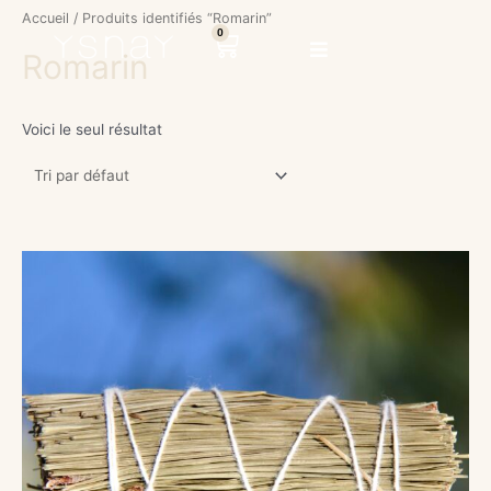
Aller
Accueil
/ Produits identifiés “Romarin”
au
0
Panier
Romarin
contenu
Voici le seul résultat