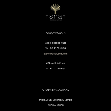
CONTACTEZ-NOUS
Villa le baobab rouge
Tél. : 05 96 38 63 54
bienvenue@ysnay.com
694 rue Bois Carré
97232 Le Lamentin
OUVERTURE SHOWROOM
Mardi, Jeudi, Vendredi & Samedi
9H00 – 17H00