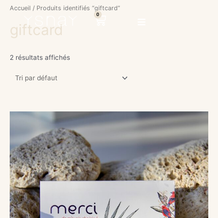
Aller
Accueil
/ Produits identifiés “giftcard”
au
0
Panier
giftcard
contenu
2 résultats affichés