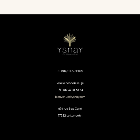
CONTACTEZ-NOUS
Villa le baobab rouge
Tél. : 05 96 38 63 54
bienvenue@ysnay.com
694 rue Bois Carré
97232 Le Lamentin