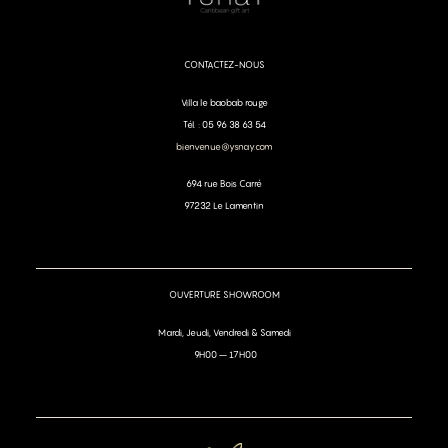
CONTACTEZ-NOUS
Villa le baobab rouge
Tél. : 05 96 38 63 54
bienvenue@ysnay.com
694 rue Bois Carré
97232 Le Lamentin
OUVERTURE SHOWROOM
Mardi, Jeudi, Vendredi & Samedi
9H00 – 17H00