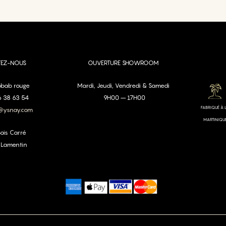
TEZ-NOUS
OUVERTURE SHOWROOM
aobab rouge
Mardi, Jeudi, Vendredi & Samedi
96 38 63 54
9H00 – 17H00
FABRIQUÉ À 
@ysnay.com
MARTINIQU
Bois Carré
 Lamentin