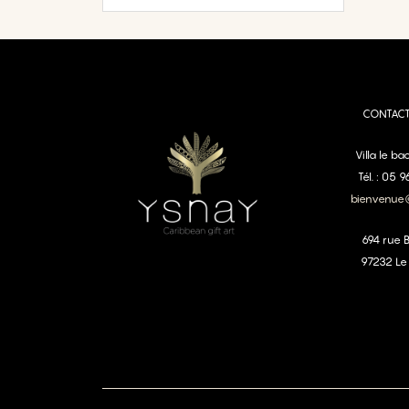
CONTAC
Villa le b
Tél. : 05 
bienvenue
694 rue 
97232 Le